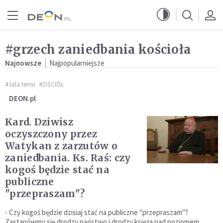
Przejdź do menu głównego
Przejdź do treści
#grzech zaniedbania kościoła
Najnowsze
Najpopularniejsze
4 lata temu
KOŚCIÓŁ
DEON.pl
Kard. Dziwisz
oczyszczony przez
Watykan z zarzutów o
zaniedbania. Ks. Raś: czy
kogoś będzie stać na
publiczne
"przepraszam"?
- Czy kogoś będzie dzisiaj stać na publiczne "przepraszam"?
Zastanówmy się drodzy państwo i drodzy księża nad poziomem