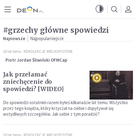
Przejdź do menu głównego
Przejdź do treści
#grzechy główne spowiedzi
Najnowsze
Najpopularniejsze
10 lat temu
REKOLEKCJE WIELKOPOSTNE
Piotr Jordan Śliwiński OFMCap
Jak przełamać
zniechęcenie do
spowiedzi? [WIDEO]
Do spowiedzi ostatnim razem byłeś kilkanaście lat temu. Wszystko
przez tego księdza, który krzyczał na ciebie i dopytywał się
wstydliwych szczegółów. Jak sobie z tym poradzić?
10 lat temu
REKOLEKCJE WIELKOPOSTNE