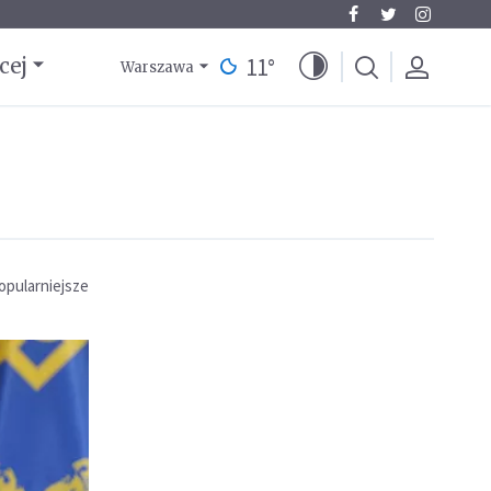
11
°
cej
Warszawa
opularniejsze