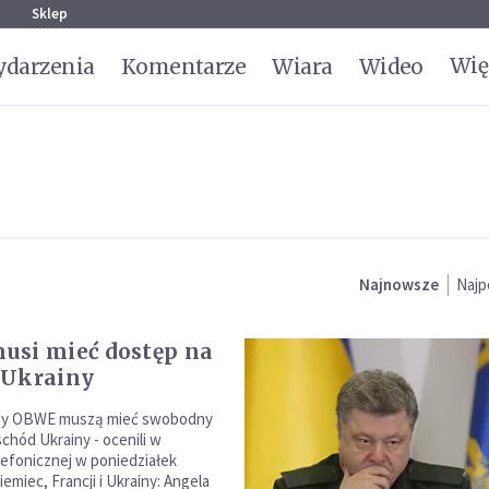
g
Sklep
Wię
darzenia
Komentarze
Wiara
Wideo
Najnowsze
Najp
si mieć dostęp na
 Ukrainy
zy OBWE muszą mieć swobodny
chód Ukrainy - ocenili w
efonicznej w poniedziałek
miec, Francji i Ukrainy: Angela