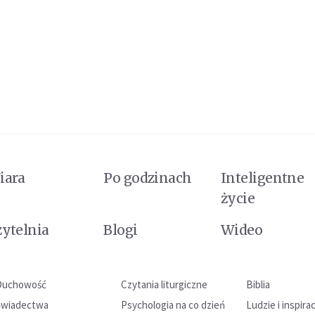
iara
Po godzinach
Inteligentne
życie
zytelnia
Blogi
Wideo
Duchowość
Czytania liturgiczne
Biblia
Świadectwa
Psychologia na co dzień
Ludzie i inspira