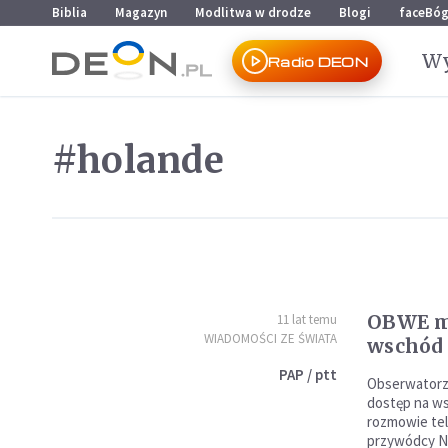
Przejdź do menu głównego
Przejdź do treści
Biblia
Magazyn
Modlitwa w drodze
Blogi
faceBó
Wy
Radio DEON
#holande
OBWE mu
11 lat temu
WIADOMOŚCI ZE ŚWIATA
wschód
PAP / ptt
Obserwator
dostęp na ws
rozmowie tel
przywódcy Nie