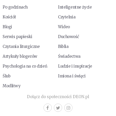
Po godzinach
Inteligentne życie
Kościół
Czytelnia
Blogi
Wideo
Serwis papieski
Duchowość
Czytania liturgiczne
Biblia
Artykuły blogerów
Świadectwa
Psychologia na co dzień
Ludzie i inspiracje
Ślub
Imiona i święci
Modlitwy
Dołącz do społeczności DEON.pl