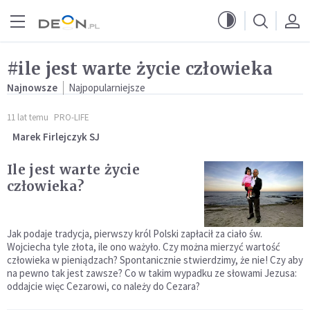
Przejdź do menu głównego
Przejdź do treści
#ile jest warte życie człowieka
Najnowsze
Najpopularniejsze
11 lat temu
PRO-LIFE
Marek Firlejczyk SJ
Ile jest warte życie
człowieka?
Jak podaje tradycja, pierwszy król Polski zapłacił za ciało św.
Wojciecha tyle złota, ile ono ważyło. Czy można mierzyć wartość
człowieka w pieniądzach? Spontanicznie stwierdzimy, że nie! Czy aby
na pewno tak jest zawsze? Co w takim wypadku ze słowami Jezusa:
oddajcie więc Cezarowi, co należy do Cezara?