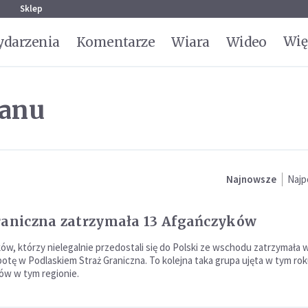
g
Sklep
Wię
darzenia
Komentarze
Wiara
Wideo
tanu
Najnowsze
Najp
raniczna zatrzymała 13 Afgańczyków
ów, którzy nielegalnie przedostali się do Polski ze wschodu zatrzymała 
botę w Podlaskiem Straż Graniczna. To kolejna taka grupa ujęta w tym ro
ów w tym regionie.