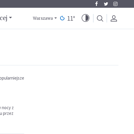
11
°
cej
Warszawa
opularniejsze
w nocy z
ku przez