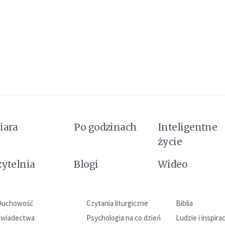
iara
Po godzinach
Inteligentne
życie
zytelnia
Blogi
Wideo
Duchowość
Czytania liturgiczne
Biblia
Świadectwa
Psychologia na co dzień
Ludzie i inspira