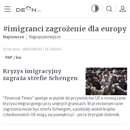
Przejdź do menu głównego
Przejdź do treści
#imigranci zagrożenie dla europy
Najnowsze
Najpopularniejsze
10 lat temu
WIADOMOŚCI ZE ŚWIATA
PAP / kw
Kryzys imigracyjny
zagraża strefie Schengen
"Financial Times" apeluje w piątek do przywódców UE o rozwiązanie
kryzysu imigracyjnego przy unijnych granicach. W przeciwnym razie
zagrożona może być strefa Schengen, a podziały wokół krajów
członkowskich UE mogą się powiększyć - pisze brytyjski dziennik.