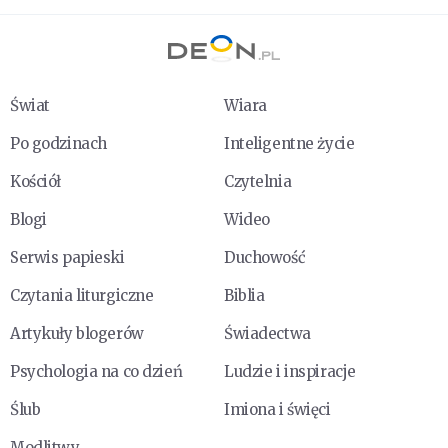
Świat
Wiara
Po godzinach
Inteligentne życie
Kościół
Czytelnia
Blogi
Wideo
Serwis papieski
Duchowość
Czytania liturgiczne
Biblia
Artykuły blogerów
Świadectwa
Psychologia na co dzień
Ludzie i inspiracje
Ślub
Imiona i święci
Modlitwy