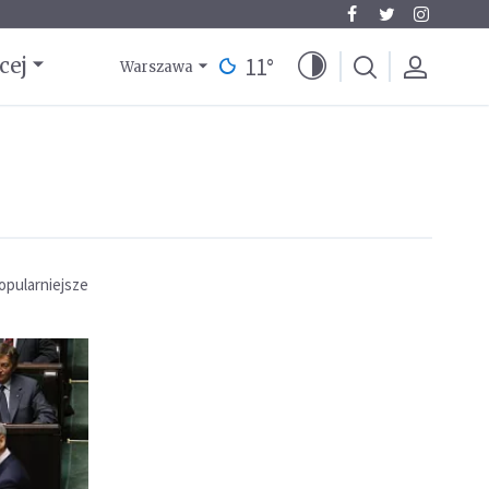
11
°
cej
Warszawa
opularniejsze