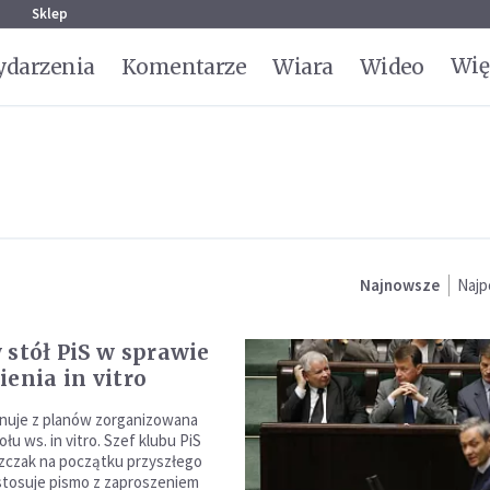
g
Sklep
Wię
darzenia
Komentarze
Wiara
Wideo
Najnowsze
Najp
 stół PiS w sprawie
ienia in vitro
gnuje z planów zorganizowana
łu ws. in vitro. Szef klubu PiS
zczak na początku przyszłego
tosuje pismo z zaproszeniem