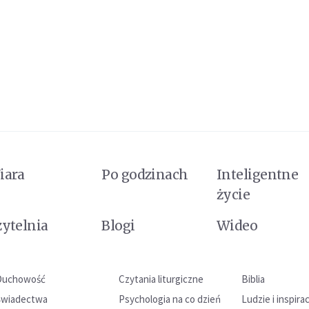
iara
Po godzinach
Inteligentne
życie
zytelnia
Blogi
Wideo
Duchowość
Czytania liturgiczne
Biblia
Świadectwa
Psychologia na co dzień
Ludzie i inspira