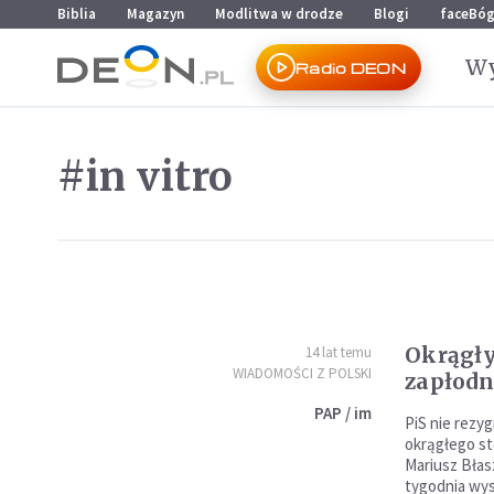
Przejdź do menu głównego
Przejdź do treści
Biblia
Magazyn
Modlitwa w drodze
Blogi
faceBó
Wy
Radio DEON
#in vitro
Okrągły
14 lat temu
WIADOMOŚCI Z POLSKI
zapłodn
PAP / im
PiS nie rezy
okrągłego sto
Mariusz Błas
tygodnia wys