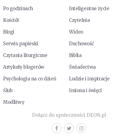
Po godzinach
Inteligentne życie
Kościół
Czytelnia
Blogi
Wideo
Serwis papieski
Duchowość
Czytania liturgiczne
Biblia
Artykuły blogerów
Świadectwa
Psychologia na co dzień
Ludzie i inspiracje
Ślub
Imiona i święci
Modlitwy
Dołącz do społeczności DEON.pl