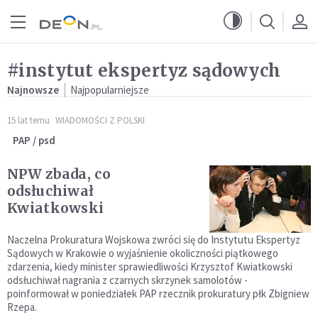
Przejdź do menu głównego
Przejdź do treści
#instytut ekspertyz sądowych
Najnowsze
Najpopularniejsze
15 lat temu
WIADOMOŚCI Z POLSKI
PAP / psd
NPW zbada, co
odsłuchiwał
Kwiatkowski
Naczelna Prokuratura Wojskowa zwróci się do Instytutu Ekspertyz
Sądowych w Krakowie o wyjaśnienie okoliczności piątkowego
zdarzenia, kiedy minister sprawiedliwości Krzysztof Kwiatkowski
odsłuchiwał nagrania z czarnych skrzynek samolotów -
poinformował w poniedziałek PAP rzecznik prokuratury płk Zbigniew
Rzepa.