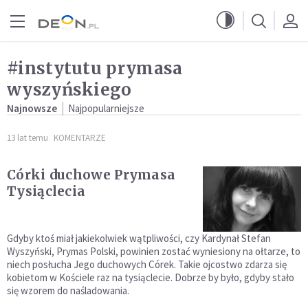
Przejdź do menu głównego
Przejdź do treści
#instytutu prymasa
wyszyńskiego
Najnowsze
Najpopularniejsze
13 lat temu
KOMENTARZE
Córki duchowe Prymasa
Tysiąclecia
Gdyby ktoś miał jakiekolwiek wątpliwości, czy Kardynał Stefan
Wyszyński, Prymas Polski, powinien zostać wyniesiony na ołtarze, to
niech posłucha Jego duchowych Córek. Takie ojcostwo zdarza się
kobietom w Kościele raz na tysiąclecie. Dobrze by było, gdyby stało
się wzorem do naśladowania.