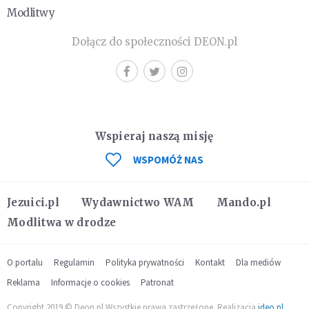
Modlitwy
Dołącz do społeczności DEON.pl
Wspieraj naszą misję
WSPOMÓŻ NAS
Jezuici.pl
Wydawnictwo WAM
Mando.pl
Modlitwa w drodze
O portalu
Regulamin
Polityka prywatności
Kontakt
Dla mediów
Reklama
Informacje o cookies
Patronat
Copyright 2019 © Deon.pl Wszystkie prawa zastrzeżone. Realizacja
ideo.pl