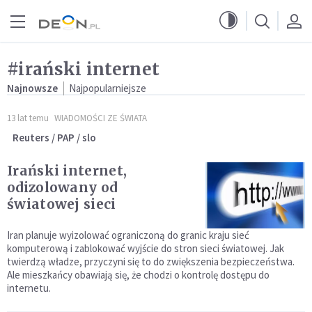
Przejdź do menu głównego
Przejdź do treści
#irański internet
Najnowsze
Najpopularniejsze
13 lat temu
WIADOMOŚCI ZE ŚWIATA
Reuters / PAP / slo
Irański internet,
odizolowany od
światowej sieci
Iran planuje wyizolować ograniczoną do granic kraju sieć
komputerową i zablokować wyjście do stron sieci światowej. Jak
twierdzą władze, przyczyni się to do zwiększenia bezpieczeństwa.
Ale mieszkańcy obawiają się, że chodzi o kontrolę dostępu do
internetu.