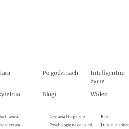
iara
Po godzinach
Inteligentne
życie
zytelnia
Blogi
Wideo
Duchowość
Czytania liturgiczne
Biblia
Świadectwa
Psychologia na co dzień
Ludzie i inspira