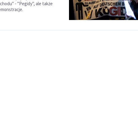
achodu" - "Pegidy", ale także
emonstracje.