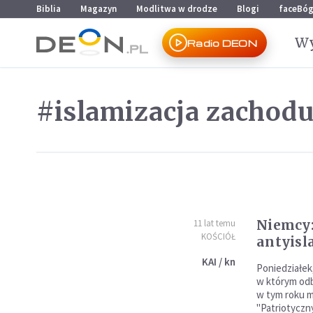
Przejdź do menu głównego
Przejdź do treści
Biblia
Magazyn
Modlitwa w drodze
Blogi
faceBó
Wy
Radio DEON
#islamizacja zachod
Niemcy:
11 lat temu
KOŚCIÓŁ
antyisl
KAI / kn
Poniedziałek,
w którym odb
w tym roku m
"Patriotycz