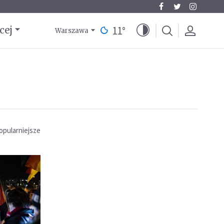
11
°
cej
Warszawa
opularniejsze