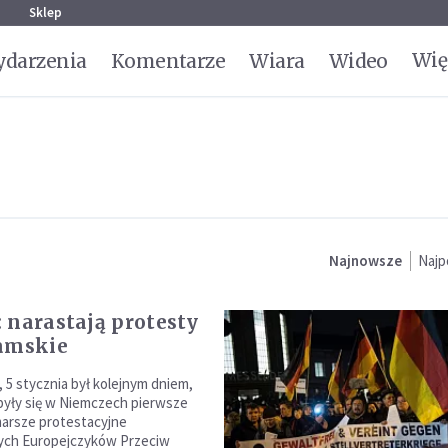
g
Sklep
Wię
darzenia
Komentarze
Wiara
Wideo
u
Najnowsze
Najp
 narastają protesty
amskie
 5 stycznia był kolejnym dniem,
yły się w Niemczech pierwsze
arsze protestacyjne
nych Europejczyków Przeciw