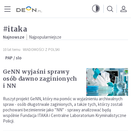
Przejdź do menu głównego
Przejdź do treści
#itaka
Najnowsze
Najpopularniejsze
10 lat temu
WIADOMOŚCI Z POLSKI
PAP / slo
GeNN wyjaśni sprawy
osób dawno zaginionych
i NN
Ruszył projekt GeNN, który ma pomóc w wyjaśnieniu archiwalnych
spraw - osób długotrwale zaginionych, a także tych, którzy zostali
pochowani bezimiennie jako "NN" - sprawy analizować będą
wspólnie Fundacja ITAKA i Centralne Laboratorium Kryminalistyczne
Policji.