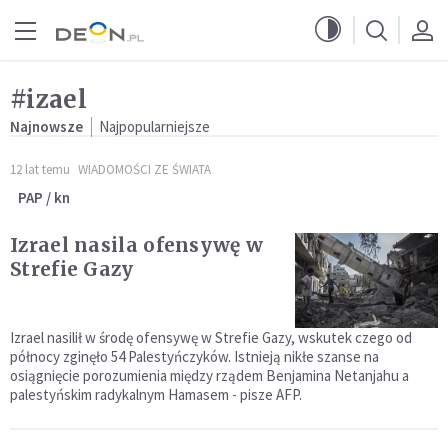
Przejdź do menu głównego
Przejdź do treści
#izael
Najnowsze
Najpopularniejsze
12 lat temu
WIADOMOŚCI ZE ŚWIATA
PAP / kn
Izrael nasila ofensywę w
Strefie Gazy
Izrael nasilił w środę ofensywę w Strefie Gazy, wskutek czego od
północy zginęło 54 Palestyńczyków. Istnieją nikłe szanse na
osiągnięcie porozumienia między rządem Benjamina Netanjahu a
palestyńskim radykalnym Hamasem - pisze AFP.