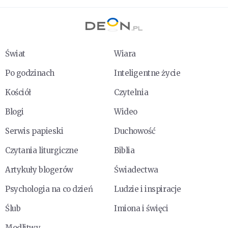
Świat
Wiara
Po godzinach
Inteligentne życie
Kościół
Czytelnia
Blogi
Wideo
Serwis papieski
Duchowość
Czytania liturgiczne
Biblia
Artykuły blogerów
Świadectwa
Psychologia na co dzień
Ludzie i inspiracje
Ślub
Imiona i święci
Modlitwy