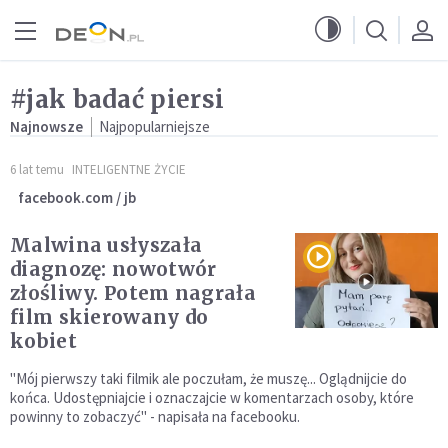
Przejdź do menu głównego
Przejdź do treści
#jak badać piersi
Najnowsze
Najpopularniejsze
6 lat temu
INTELIGENTNE ŻYCIE
facebook.com / jb
Malwina usłyszała
diagnozę: nowotwór
złośliwy. Potem nagrała
film skierowany do
kobiet
"Mój pierwszy taki filmik ale poczułam, że muszę... Oglądnijcie do
końca. Udostępniajcie i oznaczajcie w komentarzach osoby, które
powinny to zobaczyć" - napisała na facebooku.