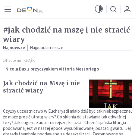
Przejdź do menu głównego
Przejdź do treści
#jak chodzić na mszę i nie stracić
wiary
Najnowsze
Najpopularniejsze
14 lat temu
KSIĄŻKI
Nicola Bux z przyczynkiem Vittoria Messoriego
Jak chodzić na Mszę i nie
stracić wiary
Czyżby uczestnictwo w Eucharystii miało dziś być tak niebezpieczne,
że może grozić utratą wiary? Co skłania do stawiania tak odważnej
tezy? Jak sugeruje autor niniejszej książki: "Chrześcijańska liturgia
poddawana jest w naszej epoce wysublimowanej postaci gwałtu. Jej
obrzędy i symbole poddawane są desakralizacji. Zastępowane są