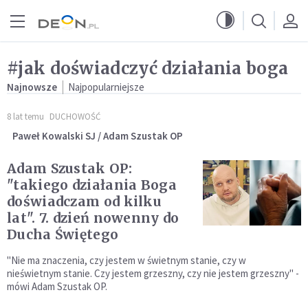
Przejdź do menu głównego
Przejdź do treści
#jak doświadczyć działania boga
Najnowsze
Najpopularniejsze
8 lat temu
DUCHOWOŚĆ
Paweł Kowalski SJ / Adam Szustak OP
Adam Szustak OP:
"takiego działania Boga
doświadczam od kilku
lat". 7. dzień nowenny do
Ducha Świętego
"Nie ma znaczenia, czy jestem w świetnym stanie, czy w
nieświetnym stanie. Czy jestem grzeszny, czy nie jestem grzeszny" -
mówi Adam Szustak OP.