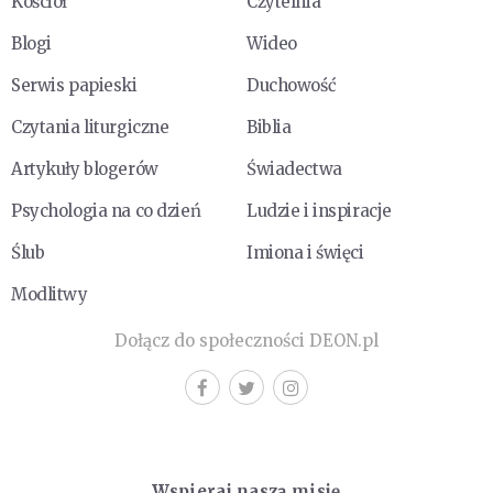
Kościół
Czytelnia
Blogi
Wideo
Serwis papieski
Duchowość
Czytania liturgiczne
Biblia
Artykuły blogerów
Świadectwa
Psychologia na co dzień
Ludzie i inspiracje
Ślub
Imiona i święci
Modlitwy
Dołącz do społeczności DEON.pl
Wspieraj naszą misję