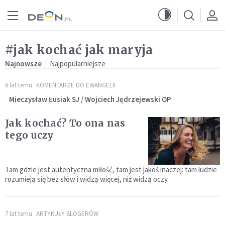
Przejdź do menu głównego
Przejdź do treści
#jak kochać jak maryja
Najnowsze
Najpopularniejsze
6 lat temu
KOMENTARZE DO EWANGELII
Mieczysław Łusiak SJ / Wojciech Jędrzejewski OP
Jak kochać? To ona nas
tego uczy
Tam gdzie jest autentyczna miłość, tam jest jakoś inaczej: tam ludzie
rozumieją się bez słów i widzą więcej, niż widzą oczy.
7 lat temu
ARTYKUŁY BLOGERÓW