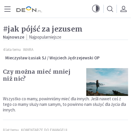
Przejdź do menu głównego
Przejdź do treści
#jak pójść za jezusem
Najnowsze
Najpopularniejsze
4 lata temu
WIARA
Mieczysław Łusiak SJ / Wojciech Jędrzejewski OP
Czy można mieć mniej
niż nic?
Wszystko co mamy, powinniśmy mieć dla innych. Jeśli nawet coś z
tego co mamy służy nam samym, to powinno nam służyć dla życia dla
innych.
8 lat temu
KOMENTARZE DO EWANGELII