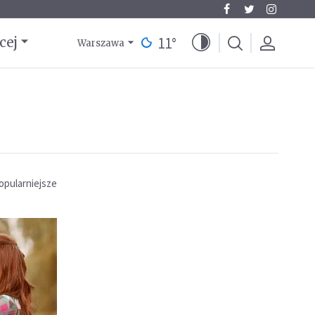
11
°
cej
Warszawa
opularniejsze