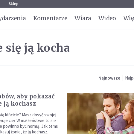
g
Sklep
Wię
darzenia
Komentarze
Wiara
Wideo
 się ją kocha
Najnowsze
Najp
obów, aby pokazać
e ją kochasz
się kłócicie? Masz dosyć swojej
uje cię? W małżeństwie to się
nie powinno być normą. Jak temu
azuj żonie, że ją kochasz.