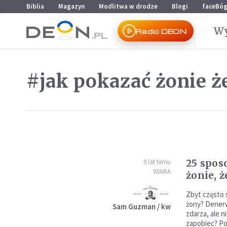
Przejdź do menu głównego
Przejdź do treści
Biblia
Magazyn
Modlitwa w drodze
Blogi
faceBó
Wy
Radio DEON
#jak pokazać żonie że
25 spos
9 lat temu
WIARA
żonie, ż
Zbyt często 
żony? Denerw
Sam Guzman / kw
zdarza, ale 
zapobiec? Pok