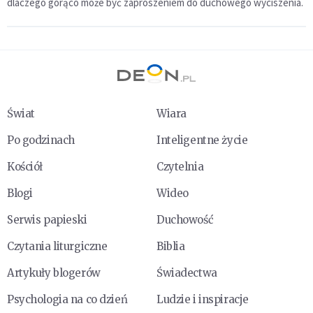
dlaczego gorąco może być zaproszeniem do duchowego wyciszenia.
Świat
Wiara
Po godzinach
Inteligentne życie
Kościół
Czytelnia
Blogi
Wideo
Serwis papieski
Duchowość
Czytania liturgiczne
Biblia
Artykuły blogerów
Świadectwa
Psychologia na co dzień
Ludzie i inspiracje