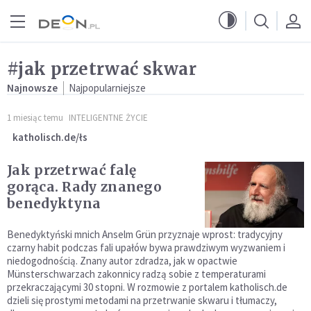
Przejdź do menu głównego
Przejdź do treści
#jak przetrwać skwar
Najnowsze
Najpopularniejsze
1 miesiąc temu
INTELIGENTNE ŻYCIE
katholisch.de/łs
Jak przetrwać falę
gorąca. Rady znanego
benedyktyna
Benedyktyński mnich Anselm Grün przyznaje wprost: tradycyjny
czarny habit podczas fali upałów bywa prawdziwym wyzwaniem i
niedogodnością. Znany autor zdradza, jak w opactwie
Münsterschwarzach zakonnicy radzą sobie z temperaturami
przekraczającymi 30 stopni. W rozmowie z portalem katholisch.de
dzieli się prostymi metodami na przetrwanie skwaru i tłumaczy,