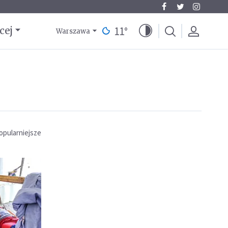
11
°
cej
Warszawa
opularniejsze