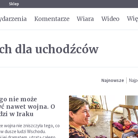
g
Sklep
Wię
darzenia
Komentarze
Wiara
Wideo
ach dla uchodźców
Najnowsze
Najp
ego nie może
yć nawet wojna. O
dzi w Iraku
że wojna nie zniszczyła tego, co
 w dusze ludzi Wschodu.
 jej dramatem, utratą całego