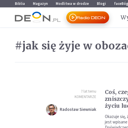
Przejdź do menu głównego
Przejdź do treści
Biblia
Magazyn
Modlitwa w drodze
Blogi
faceBó
Wy
Radio DEON
#jak się żyje w oboz
Coś, cz
7 lat temu
KOMENTARZE
zniszcz
życiu lu
Radosław Siewniak
Okazuje się, 
jest wpisane
Doświadczeni