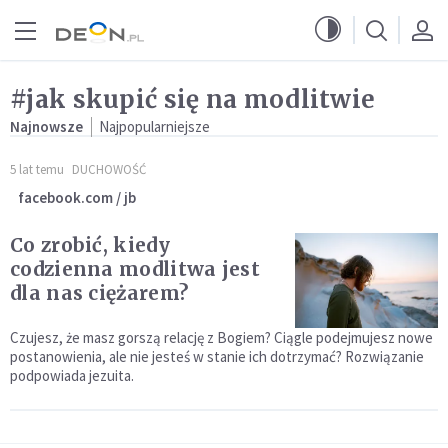
Przejdź do menu głównego
Przejdź do treści
#jak skupić się na modlitwie
Najnowsze
Najpopularniejsze
5 lat temu
DUCHOWOŚĆ
facebook.com / jb
Co zrobić, kiedy
codzienna modlitwa jest
dla nas ciężarem?
Czujesz, że masz gorszą relację z Bogiem? Ciągle podejmujesz nowe
postanowienia, ale nie jesteś w stanie ich dotrzymać? Rozwiązanie
podpowiada jezuita.