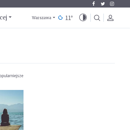
11
°
cej
Warszawa
opularniejsze