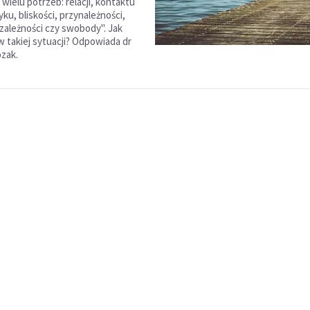
wielu potrzeb: relacji, kontaktu
yku, bliskości, przynależności,
ezależności czy swobody". Jak
w takiej sytuacji? Odpowiada dr
zak.