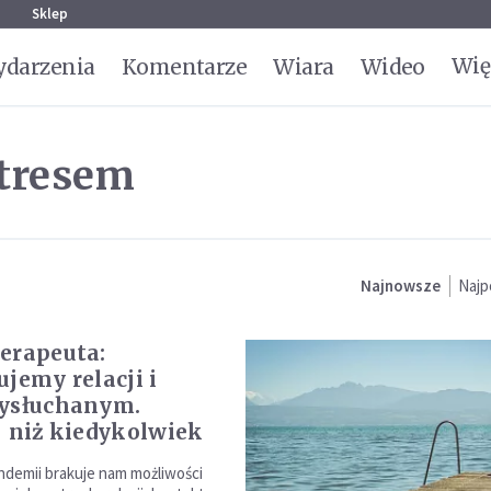
g
Sklep
Wię
darzenia
Komentarze
Wiara
Wideo
stresem
Najnowsze
Najp
erapeuta:
ujemy relacji i
wysłuchanym.
j niż kiedykolwiek
ndemii brakuje nam możliwości