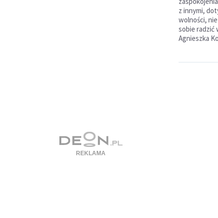
zaspokojenia 
z innymi, dot
wolności, ni
sobie radzić 
Agnieszka Ko