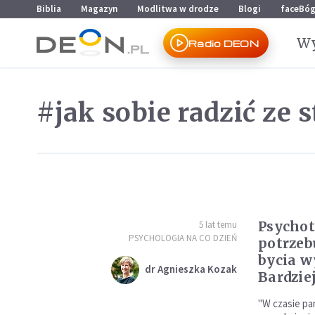
Przejdź do menu głównego
Przejdź do treści
Biblia
Magazyn
Modlitwa w drodze
Blogi
faceBó
Wy
Radio DEON
#jak sobie radzić ze 
Psychot
5 lat temu
PSYCHOLOGIA NA CO DZIEŃ
potrzeb
bycia 
dr Agnieszka Kozak
Bardzie
"W czasie pa