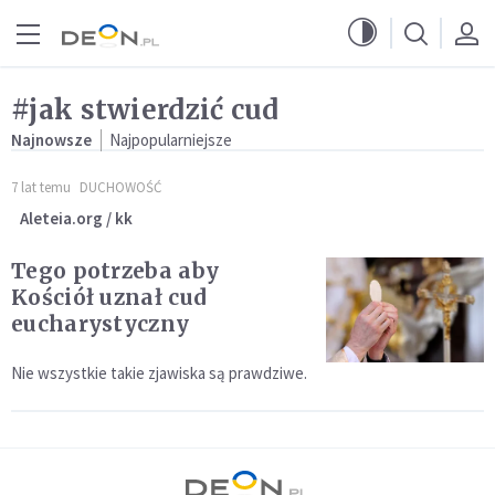
Przejdź do menu głównego
Przejdź do treści
#jak stwierdzić cud
Najnowsze
Najpopularniejsze
7 lat temu
DUCHOWOŚĆ
Aleteia.org / kk
Tego potrzeba aby
Kościół uznał cud
eucharystyczny
Nie wszystkie takie zjawiska są prawdziwe.