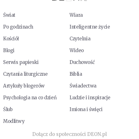
Świat
Wiara
Po godzinach
Inteligentne życie
Kościół
Czytelnia
Blogi
Wideo
Serwis papieski
Duchowość
Czytania liturgiczne
Biblia
Artykuły blogerów
Świadectwa
Psychologia na co dzień
Ludzie i inspiracje
Ślub
Imiona i święci
Modlitwy
Dołącz do społeczności DEON.pl