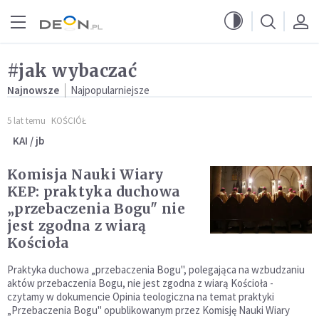
Przejdź do menu głównego
Przejdź do treści
#jak wybaczać
Najnowsze
Najpopularniejsze
5 lat temu
KOŚCIÓŁ
KAI / jb
Komisja Nauki Wiary
KEP: praktyka duchowa
„przebaczenia Bogu" nie
jest zgodna z wiarą
Kościoła
Praktyka duchowa „przebaczenia Bogu", polegająca na wzbudzaniu
aktów przebaczenia Bogu, nie jest zgodna z wiarą Kościoła -
czytamy w dokumencie Opinia teologiczna na temat praktyki
„Przebaczenia Bogu" opublikowanym przez Komisję Nauki Wiary