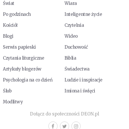
Świat
Wiara
Po godzinach
Inteligentne życie
Kościół
Czytelnia
Blogi
Wideo
Serwis papieski
Duchowość
Czytania liturgiczne
Biblia
Artykuły blogerów
Świadectwa
Psychologia na co dzień
Ludzie i inspiracje
Ślub
Imiona i święci
Modlitwy
Dołącz do społeczności DEON.pl