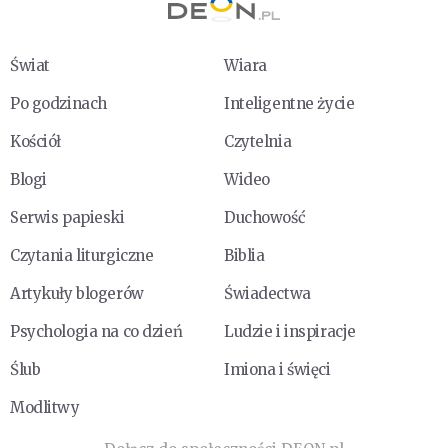
Świat
Wiara
Po godzinach
Inteligentne życie
Kościół
Czytelnia
Blogi
Wideo
Serwis papieski
Duchowość
Czytania liturgiczne
Biblia
Artykuły blogerów
Świadectwa
Psychologia na co dzień
Ludzie i inspiracje
Ślub
Imiona i święci
Modlitwy