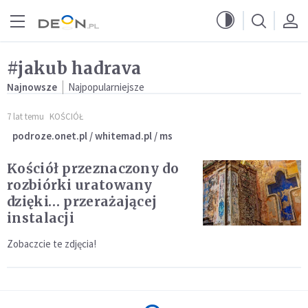
Przejdź do menu głównego
Przejdź do treści
#jakub hadrava
Najnowsze
Najpopularniejsze
7 lat temu
KOŚCIÓŁ
podroze.onet.pl / whitemad.pl / ms
Kościół przeznaczony do
rozbiórki uratowany
dzięki… przerażającej
instalacji
Zobaczcie te zdjęcia!