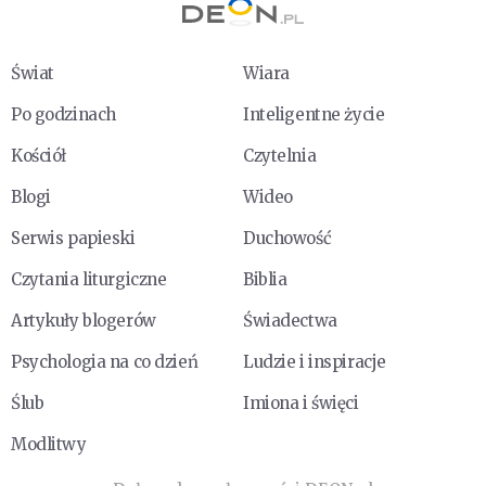
Świat
Wiara
Po godzinach
Inteligentne życie
Kościół
Czytelnia
Blogi
Wideo
Serwis papieski
Duchowość
Czytania liturgiczne
Biblia
Artykuły blogerów
Świadectwa
Psychologia na co dzień
Ludzie i inspiracje
Ślub
Imiona i święci
Modlitwy