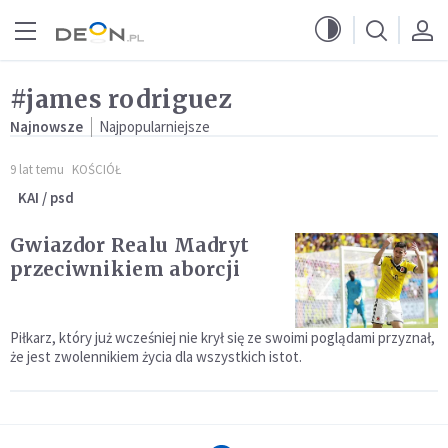
Przejdź do menu głównego
Przejdź do treści
#james rodriguez
Najnowsze
Najpopularniejsze
9 lat temu
KOŚCIÓŁ
KAI / psd
Gwiazdor Realu Madryt
przeciwnikiem aborcji
Piłkarz, który już wcześniej nie krył się ze swoimi poglądami przyznał,
że jest zwolennikiem życia dla wszystkich istot.