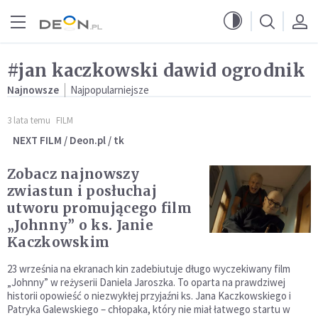
Przejdź do menu głównego
Przejdź do treści
#jan kaczkowski dawid ogrodnik
Najnowsze
Najpopularniejsze
3 lata temu
FILM
NEXT FILM / Deon.pl / tk
Zobacz najnowszy
zwiastun i posłuchaj
utworu promującego film
„Johnny” o ks. Janie
Kaczkowskim
23 września na ekranach kin zadebiutuje długo wyczekiwany film
„Johnny” w reżyserii Daniela Jaroszka. To oparta na prawdziwej
historii opowieść o niezwykłej przyjaźni ks. Jana Kaczkowskiego i
Patryka Galewskiego – chłopaka, który nie miał łatwego startu w