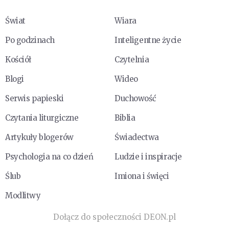
Świat
Wiara
Po godzinach
Inteligentne życie
Kościół
Czytelnia
Blogi
Wideo
Serwis papieski
Duchowość
Czytania liturgiczne
Biblia
Artykuły blogerów
Świadectwa
Psychologia na co dzień
Ludzie i inspiracje
Ślub
Imiona i święci
Modlitwy
Dołącz do społeczności DEON.pl