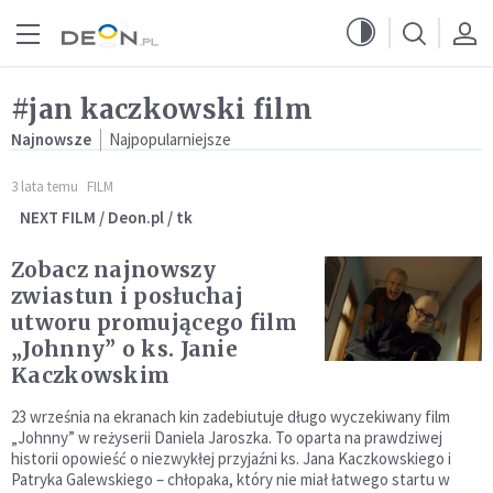
Przejdź do menu głównego
Przejdź do treści
#jan kaczkowski film
Najnowsze
Najpopularniejsze
3 lata temu
FILM
NEXT FILM / Deon.pl / tk
Zobacz najnowszy
zwiastun i posłuchaj
utworu promującego film
„Johnny” o ks. Janie
Kaczkowskim
23 września na ekranach kin zadebiutuje długo wyczekiwany film
„Johnny” w reżyserii Daniela Jaroszka. To oparta na prawdziwej
historii opowieść o niezwykłej przyjaźni ks. Jana Kaczkowskiego i
Patryka Galewskiego – chłopaka, który nie miał łatwego startu w