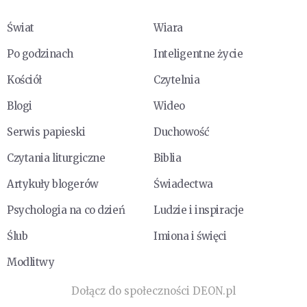
Świat
Wiara
Po godzinach
Inteligentne życie
Kościół
Czytelnia
Blogi
Wideo
Serwis papieski
Duchowość
Czytania liturgiczne
Biblia
Artykuły blogerów
Świadectwa
Psychologia na co dzień
Ludzie i inspiracje
Ślub
Imiona i święci
Modlitwy
Dołącz do społeczności DEON.pl