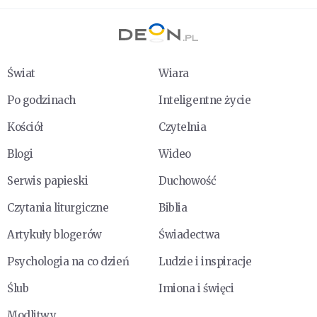
Świat
Wiara
Po godzinach
Inteligentne życie
Kościół
Czytelnia
Blogi
Wideo
Serwis papieski
Duchowość
Czytania liturgiczne
Biblia
Artykuły blogerów
Świadectwa
Psychologia na co dzień
Ludzie i inspiracje
Ślub
Imiona i święci
Modlitwy