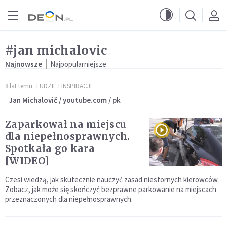
Przejdź do menu głównego
Przejdź do treści
#jan michalovic
Najnowsze
Najpopularniejsze
8 lat temu
LUDZIE I INSPIRACJE
Jan Michalovič / youtube.com / pk
Zaparkował na miejscu
dla niepełnosprawnych.
Spotkała go kara
[WIDEO]
Czesi wiedzą, jak skutecznie nauczyć zasad niesfornych kierowców.
Zobacz, jak może się skończyć bezprawne parkowanie na miejscach
przeznaczonych dla niepełnosprawnych.