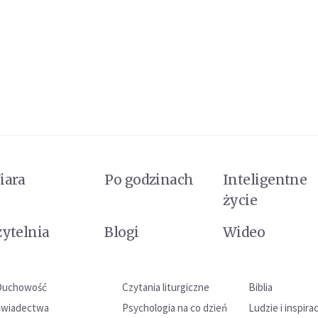
iara
Po godzinach
Inteligentne
życie
zytelnia
Blogi
Wideo
Duchowość
Czytania liturgiczne
Biblia
Świadectwa
Psychologia na co dzień
Ludzie i inspira