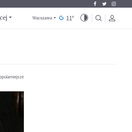
11
°
cej
Warszawa
opularniejsze