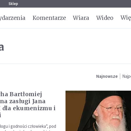
g
Sklep
Wię
darzenia
Komentarze
Wiara
Wideo
a
Najnowsze
Najp
cha Bartłomiej
a zasługi Jana
I dla ekumenizmu i
i
logu i godności człowieka”, pod