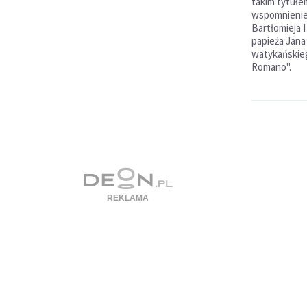
takim tytułe
wspomnienie
Bartłomieja I
papieża Jana
watykańskieg
Romano".