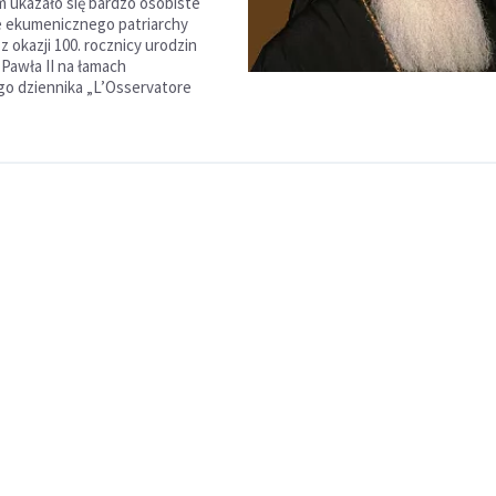
m ukazało się bardzo osobiste
 ekumenicznego patriarchy
 z okazji 100. rocznicy urodzin
 Pawła II na łamach
o dziennika „L’Osservatore