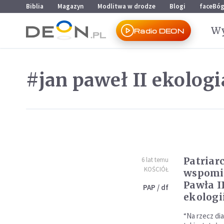
Przejdź do menu głównego
Przejdź do treści
Biblia
Magazyn
Modlitwa w drodze
Blogi
faceBó
Wy
Radio DEON
#jan paweł II ekologi
Patriar
6 lat temu
KOŚCIÓŁ
wspomin
Pawła I
PAP / df
ekologi
“Na rzecz dia