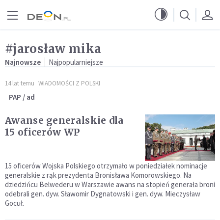
Przejdź do menu głównego
Przejdź do treści
#jarosław mika
Najnowsze
Najpopularniejsze
14 lat temu
WIADOMOŚCI Z POLSKI
PAP / ad
Awanse generalskie dla
15 oficerów WP
15 oficerów Wojska Polskiego otrzymało w poniedziałek nominacje
generalskie z rąk prezydenta Bronisława Komorowskiego. Na
dziedzińcu Belwederu w Warszawie awans na stopień generała broni
odebrali gen. dyw. Sławomir Dygnatowski i gen. dyw. Mieczysław
Gocuł.