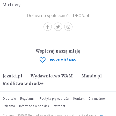
Modlitwy
Dołącz do społeczności DEON.pl
Wspieraj naszą misję
WSPOMÓŻ NAS
Jezuici.pl
Wydawnictwo WAM
Mando.pl
Modlitwa w drodze
O portalu
Regulamin
Polityka prywatności
Kontakt
Dla mediów
Reklama
Informacje o cookies
Patronat
Copyright 2019 © Deon.pl Wszystkie prawa zastrzeżone. Realizacja
ideo.pl