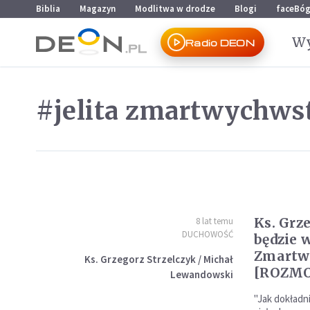
Przejdź do menu głównego
Przejdź do treści
Biblia
Magazyn
Modlitwa w drodze
Blogi
faceBó
Wy
Radio DEON
#jelita zmartwychws
Ks. Grze
8 lat temu
DUCHOWOŚĆ
będzie w
Zmartw
Ks. Grzegorz Strzelczyk / Michał
[ROZM
Lewandowski
"Jak dokładn