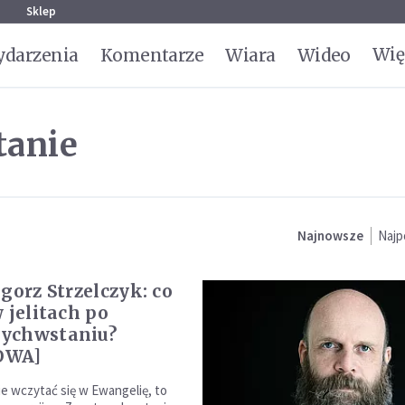
g
Sklep
Wię
darzenia
Komentarze
Wiara
Wideo
tanie
Najnowsze
Najp
gorz Strzelczyk: co
 jelitach po
ychwstaniu?
OWA]
ie wczytać się w Ewangelię, to