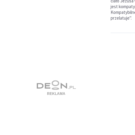
ciało Jezusa
jest kompaty
Kompatybilne 
przelatuje".