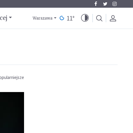
11
°
cej
Warszawa
opularniejsze