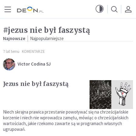
Przejdź do menu głównego
Przejdź do treści
#jezus nie był faszystą
Najnowsze
Najpopularniejsze
7 lat temu
KOMENTARZE
Victor Codina SJ
Jezus nie był faszystą
Niech skrajna prawica przestanie powoływać się na chrześcijańskie
korzenie i niech nie wprowadza zamętu, mówiąc o chrześcijańskich
wartościach, jakie rzekomo zawarte są w programach własnych
ugrupowań.