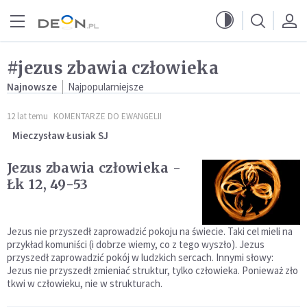
Przejdź do menu głównego
Przejdź do treści
#jezus zbawia człowieka
Najnowsze
Najpopularniejsze
12 lat temu
KOMENTARZE DO EWANGELII
Mieczysław Łusiak SJ
Jezus zbawia człowieka -
Łk 12, 49-53
Jezus nie przyszedł zaprowadzić pokoju na świecie. Taki cel mieli na
przykład komuniści (i dobrze wiemy, co z tego wyszło). Jezus
przyszedł zaprowadzić pokój w ludzkich sercach. Innymi słowy:
Jezus nie przyszedł zmieniać struktur, tylko człowieka. Ponieważ zło
tkwi w człowieku, nie w strukturach.