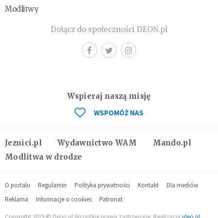
Modlitwy
Dołącz do społeczności DEON.pl
Wspieraj naszą misję
WSPOMÓŻ NAS
Jezuici.pl
Wydawnictwo WAM
Mando.pl
Modlitwa w drodze
O portalu
Regulamin
Polityka prywatności
Kontakt
Dla mediów
Reklama
Informacje o cookies
Patronat
Copyright 2019 © Deon.pl Wszystkie prawa zastrzeżone. Realizacja
ideo.pl