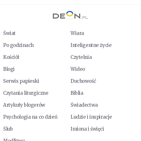
Świat
Wiara
Po godzinach
Inteligentne życie
Kościół
Czytelnia
Blogi
Wideo
Serwis papieski
Duchowość
Czytania liturgiczne
Biblia
Artykuły blogerów
Świadectwa
Psychologia na co dzień
Ludzie i inspiracje
Ślub
Imiona i święci
Modlitwy