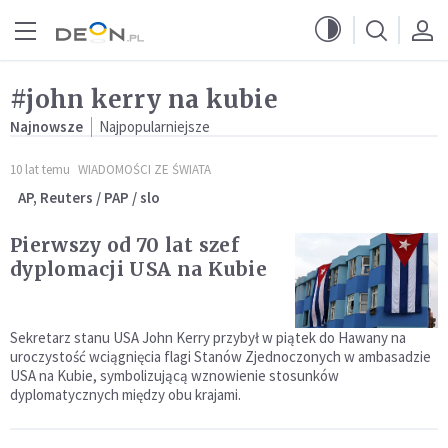
Przejdź do menu głównego
Przejdź do treści
#john kerry na kubie
Najnowsze
Najpopularniejsze
10 lat temu
WIADOMOŚCI ZE ŚWIATA
AP, Reuters / PAP / slo
Pierwszy od 70 lat szef
dyplomacji USA na Kubie
Sekretarz stanu USA John Kerry przybył w piątek do Hawany na
uroczystość wciągnięcia flagi Stanów Zjednoczonych w ambasadzie
USA na Kubie, symbolizującą wznowienie stosunków
dyplomatycznych między obu krajami.