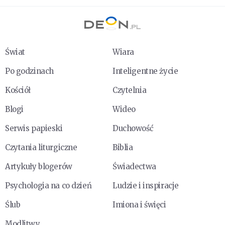
Świat
Wiara
Po godzinach
Inteligentne życie
Kościół
Czytelnia
Blogi
Wideo
Serwis papieski
Duchowość
Czytania liturgiczne
Biblia
Artykuły blogerów
Świadectwa
Psychologia na co dzień
Ludzie i inspiracje
Ślub
Imiona i święci
Modlitwy