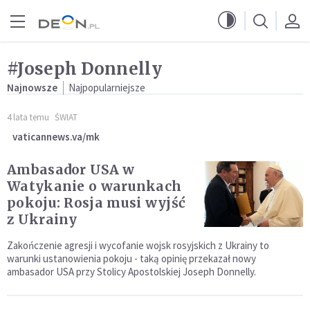
Przejdź do menu głównego
Przejdź do treści
#Joseph Donnelly
Najnowsze
Najpopularniejsze
4 lata temu
ŚWIAT
vaticannews.va/mk
Ambasador USA w
Watykanie o warunkach
pokoju: Rosja musi wyjść
z Ukrainy
Zakończenie agresji i wycofanie wojsk rosyjskich z Ukrainy to
warunki ustanowienia pokoju - taką opinię przekazał nowy
ambasador USA przy Stolicy Apostolskiej Joseph Donnelly.