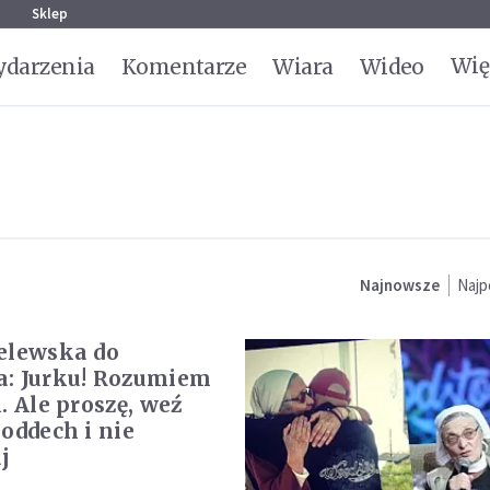
g
Sklep
Wię
darzenia
Komentarze
Wiara
Wideo
Najnowsze
Najp
elewska do
: Jurku! Rozumiem
. Ale proszę, weź
 oddech i nie
j