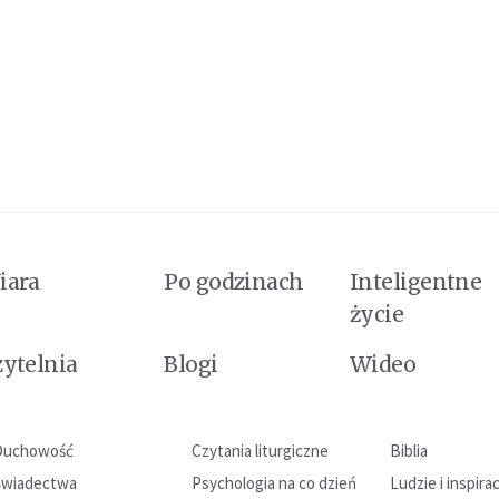
iara
Po godzinach
Inteligentne
życie
zytelnia
Blogi
Wideo
Duchowość
Czytania liturgiczne
Biblia
Świadectwa
Psychologia na co dzień
Ludzie i inspira