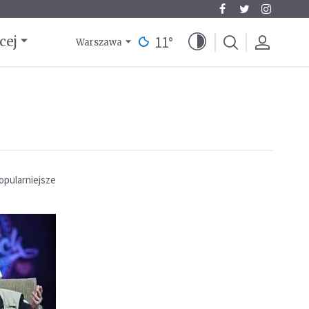
11
°
cej
Warszawa
opularniejsze