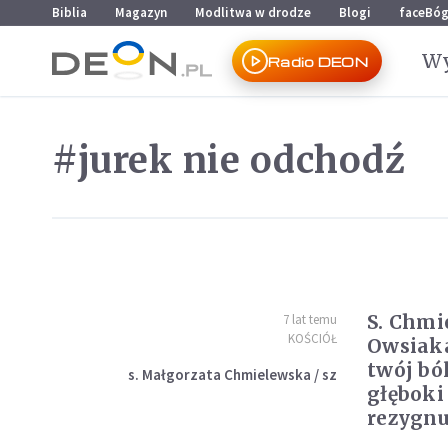
Przejdź do menu głównego
Przejdź do treści
Biblia
Magazyn
Modlitwa w drodze
Blogi
faceBó
Wy
Radio DEON
#jurek nie odchodź
S. Chmi
7 lat temu
KOŚCIÓŁ
Owsiaka
twój ból
s. Małgorzata Chmielewska / sz
głęboki
rezygnu