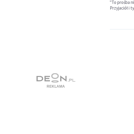
"To prośba ni
Przyjaciół i t