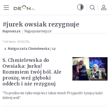
Przejdź do menu głównego
Przejdź do treści
#jurek owsiak rezygnuje
Najnowsze
Najpopularniejsze
7 lat temu
KOŚCIÓŁ
s. Małgorzata Chmielewska / sz
S. Chmielewska do
Owsiaka: Jurku!
Rozumiem twój ból. Ale
proszę, weź głęboki
oddech i nie rezygnuj
"To prośba nie tylko moja lecz także moich Przyjaciół i tysięcy ludzi
dobrej woli".