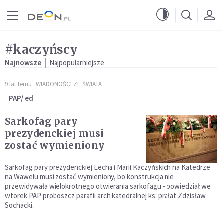
Przejdź do menu głównego
Przejdź do treści
#kaczyńscy
Najnowsze
Najpopularniejsze
9 lat temu
WIADOMOŚCI ZE ŚWIATA
PAP/ ed
Sarkofag pary
prezydenckiej musi
zostać wymieniony
Sarkofag pary prezydenckiej Lecha i Marii Kaczyńskich na Katedrze
na Wawelu musi zostać wymieniony, bo konstrukcja nie
przewidywała wielokrotnego otwierania sarkofagu - powiedział we
wtorek PAP proboszcz parafii archikatedralnej ks. prałat Zdzisław
Sochacki.