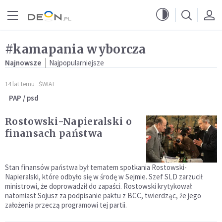
Przejdź do menu głównego
Przejdź do treści
#kamapania wyborcza
Najnowsze
Najpopularniejsze
14 lat temu
ŚWIAT
PAP / psd
Rostowski-Napieralski o
finansach państwa
Stan finansów państwa był tematem spotkania Rostowski-
Napieralski, które odbyło się w środę w Sejmie. Szef SLD zarzucił
ministrowi, że doprowadził do zapaści. Rostowski krytykował
natomiast Sojusz za podpisanie paktu z BCC, twierdząc, że jego
założenia przeczą programowi tej partii.