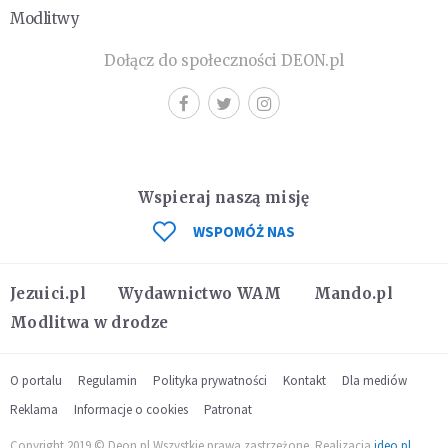
Modlitwy
Dołącz do społeczności DEON.pl
Wspieraj naszą misję
WSPOMÓŻ NAS
Jezuici.pl
Wydawnictwo WAM
Mando.pl
Modlitwa w drodze
O portalu
Regulamin
Polityka prywatności
Kontakt
Dla mediów
Reklama
Informacje o cookies
Patronat
Copyright 2019 © Deon.pl Wszystkie prawa zastrzeżone. Realizacja
ideo.pl