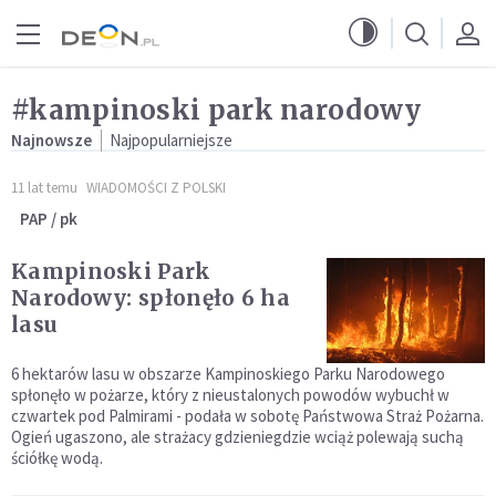
Przejdź do menu głównego
Przejdź do treści
#kampinoski park narodowy
Najnowsze
Najpopularniejsze
11 lat temu
WIADOMOŚCI Z POLSKI
PAP / pk
Kampinoski Park
Narodowy: spłonęło 6 ha
lasu
6 hektarów lasu w obszarze Kampinoskiego Parku Narodowego
spłonęło w pożarze, który z nieustalonych powodów wybuchł w
czwartek pod Palmirami - podała w sobotę Państwowa Straż Pożarna.
Ogień ugaszono, ale strażacy gdzieniegdzie wciąż polewają suchą
ściółkę wodą.