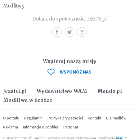
Modlitwy
Dołącz do społeczności DEON.pl
Wspieraj naszą misję
WSPOMÓŻ NAS
Jezuici.pl
Wydawnictwo WAM
Mando.pl
Modlitwa w drodze
O portalu
Regulamin
Polityka prywatności
Kontakt
Dla mediów
Reklama
Informacje o cookies
Patronat
Copyright 2019 © Deon.pl Wszystkie prawa zastrzeżone. Realizacja
ideo.pl