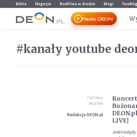
Przejdź do menu głównego
Przejdź do treści
Biblia
Magazyn
Modlitwa w drodze
Blogi
faceBó
Wy
Radio DEON
#kanały youtube deo
Koncer
7 lat temu
MUZYKA
Bożona
DEON.p
Redakcja DEON.pl
LIVE]
Jedni kolędy 