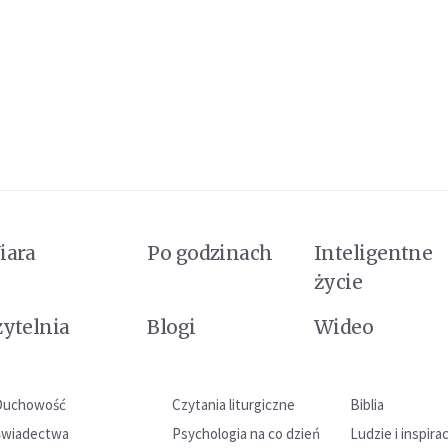
iara
Po godzinach
Inteligentne
życie
zytelnia
Blogi
Wideo
Duchowość
Czytania liturgiczne
Biblia
Świadectwa
Psychologia na co dzień
Ludzie i inspira