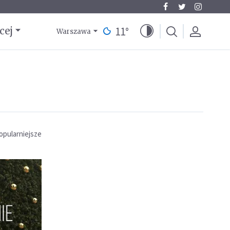
11
°
cej
Warszawa
opularniejsze