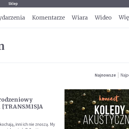
g
Sklep
Wię
darzenia
Komentarze
Wiara
Wideo
n
Najnowsze
Najp
t
rodzeniowy
l [TRANSMISJA
kochają, inni ich nie znoszą. My