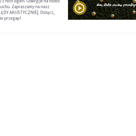
 nich ogień. Odkryj je na nowo
uchu. Zapraszamy na nasz
LĘDY AKUSTYCZNIE]. Dołącz,
nie przegap!