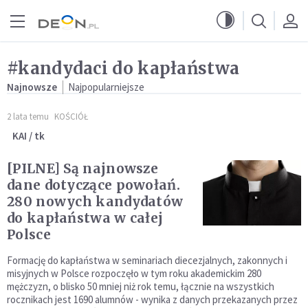
Przejdź do menu głównego
Przejdź do treści
#kandydaci do kapłaństwa
Najnowsze
Najpopularniejsze
2 lata temu
KOŚCIÓŁ
KAI / tk
[PILNE] Są najnowsze
dane dotyczące powołań.
280 nowych kandydatów
do kapłaństwa w całej
Polsce
Formację do kapłaństwa w seminariach diecezjalnych, zakonnych i
misyjnych w Polsce rozpoczęło w tym roku akademickim 280
mężczyzn, o blisko 50 mniej niż rok temu, łącznie na wszystkich
rocznikach jest 1690 alumnów - wynika z danych przekazanych przez