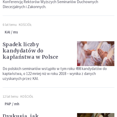
Konferencję Rektorów Wyższych Seminariów Duchownych
Diecezjalnych i Zakonnych.
6 lat temu
KOŚCIÓŁ
KAI / ms
Spadek liczby
kandydatów do
kapłaństwa w Polsce
Do polskich seminariów wstąpiło w tym roku 498 kandydatów do
kapłaństwa, o 122 mniej niż w roku 2018 – wynika z danych
uzyskanych przez KAI.
12 lat temu
KOŚCIÓŁ
PAP / mh
Dyskusja, jak