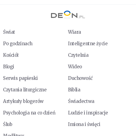
Świat
Wiara
Po godzinach
Inteligentne życie
Kościół
Czytelnia
Blogi
Wideo
Serwis papieski
Duchowość
Czytania liturgiczne
Biblia
Artykuły blogerów
Świadectwa
Psychologia na co dzień
Ludzie i inspiracje
Ślub
Imiona i święci
Modlitwy