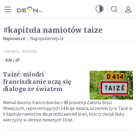
Przejdź do menu głównego
Przejdź do treści
#kapituła namiotów taize
Najnowsze
Najpopularniejsze
7 lat temu
KOŚCIÓŁ
KAI / df
Taizé: młodzi
franciszkanie uczą się
dialogu ze światem
Niemal dwustu franciszkanów z 88 prowincji Zakonu Braci
Mniejszych, reprezentujących 54 kraje świata, uczestniczy w Taizé w
V kapitule namiotów dla przedstawicieli braci, którzy złożyli śluby
wieczyste w okresie minionych 10 lat.