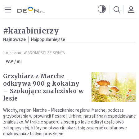
Przejdź do menu głównego
Przejdź do treści
#karabinierzy
Najnowsze
Najpopularniejsze
1 rok temu
WIADOMOŚCI ZE ŚWIATA
PAP / ml
Grzybiarz z Marche
odkrywa 900 g kokainy
– Szokujące znalezisko w
lesie
Włochy, region Marche – Mieszkaniec regionu Marche, podczas
grzybobrania w prowincji Pesaro i Urbino, natrafił na niespodziewane
znalezisko. W trakcie spaceru z psem po lesie odkrył częściowo
zakopany słój, który po otwarciu okazał się zawierać celofanowe
opakowania z białym proszkiem.