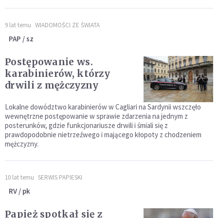
9 lat temu
WIADOMOŚCI ZE ŚWIATA
PAP / sz
Postępowanie ws.
karabinierów, którzy
drwili z mężczyzny
Lokalne dowództwo karabinierów w Cagliari na Sardynii wszczęło
wewnętrzne postępowanie w sprawie zdarzenia na jednym z
posterunków, gdzie funkcjonariusze drwili i śmiali się z
prawdopodobnie nietrzeźwego i mającego kłopoty z chodzeniem
mężczyzny.
10 lat temu
SERWIS PAPIESKI
RV / pk
Papież spotkał się z