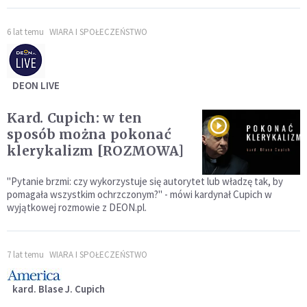
6 lat temu
WIARA I SPOŁECZEŃSTWO
DEON LIVE
Kard. Cupich: w ten
sposób można pokonać
klerykalizm [ROZMOWA]
"Pytanie brzmi: czy wykorzystuje się autorytet lub władzę tak, by
pomagała wszystkim ochrzczonym?" - mówi kardynał Cupich w
wyjątkowej rozmowie z DEON.pl.
7 lat temu
WIARA I SPOŁECZEŃSTWO
kard. Blase J. Cupich