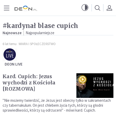
Przejdź do menu głównego
Przejdź do treści
#kardynał blase cupich
Najnowsze
Najpopularniejsze
6 lat temu
WIARA I SPOŁECZEŃSTWO
DEON LIVE
Kard. Cupich: Jezus
wychodzi z Kościoła
[ROZMOWA]
"Nie możemy twierdzić, że Jezus jest obecny tylko w sakramentach
czy tabernakulum. On jest chlebem życia tych, którzy są głodni
sprawiedliwości, którzy są odrzuceni" - mówi kard. Cupich.