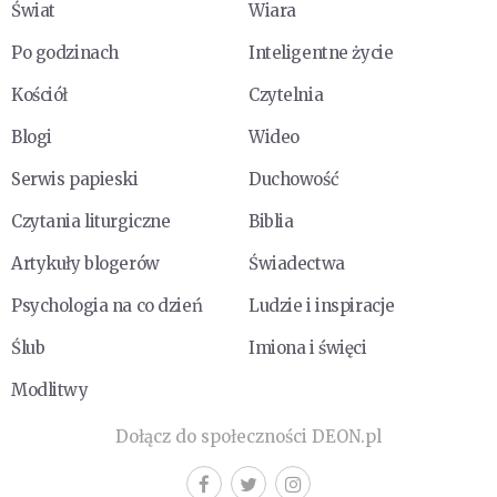
Świat
Wiara
Po godzinach
Inteligentne życie
Kościół
Czytelnia
Blogi
Wideo
Serwis papieski
Duchowość
Czytania liturgiczne
Biblia
Artykuły blogerów
Świadectwa
Psychologia na co dzień
Ludzie i inspiracje
Ślub
Imiona i święci
Modlitwy
Dołącz do społeczności DEON.pl