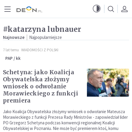
Przejdź do menu głównego
Przejdź do treści
#katarzyna lubnauer
Najnowsze
Najpopularniejsze
7 lat temu
WIADOMOŚCI Z POLSKI
PAP / kk
Schetyna: jako Koalicja
Obywatelska złożymy
wniosek o odwołanie
Morawieckiego z funkcji
premiera
Jako Koalicja Obywatelska złożymy wniosek o odwołanie Mateusza
Morawieckiego z funkcji Prezesa Rady Ministrów - zapowiedział lider
PO Grzegorz Schetyna podczas konwencji regionalnej Koalicji
Obywatelskiej w Poznaniu. Nie może być premierem ktoś, komu