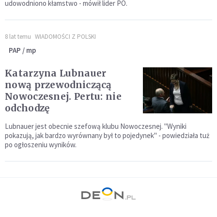
udowodniono kłamstwo - mówił lider PO.
8 lat temu
WIADOMOŚCI Z POLSKI
PAP / mp
Katarzyna Lubnauer
nową przewodniczącą
Nowoczesnej. Pertu: nie
odchodzę
Lubnauer jest obecnie szefową klubu Nowoczesnej. "Wyniki
pokazują, jak bardzo wyrównany był to pojedynek" - powiedziała tuż
po ogłoszeniu wyników.