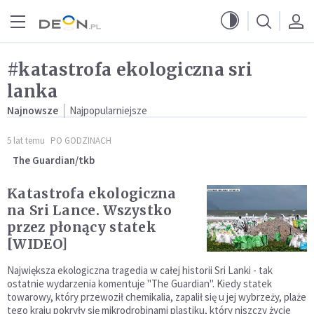
Przejdź do menu głównego
Przejdź do treści
#katastrofa ekologiczna sri
lanka
Najnowsze
Najpopularniejsze
5 lat temu
PO GODZINACH
The Guardian/tkb
Katastrofa ekologiczna
na Sri Lance. Wszystko
przez płonący statek
[WIDEO]
Największa ekologiczna tragedia w całej historii Sri Lanki - tak
ostatnie wydarzenia komentuje "The Guardian". Kiedy statek
towarowy, który przewoził chemikalia, zapalił się u jej wybrzeży, plaże
tego kraju pokryły się mikrodrobinami plastiku, który niszczy życie