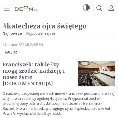
Przejdź do menu głównego
Przejdź do treści
#katecheza ojca świętego
Najnowsze
Najpopularniejsze
9 lat temu
SERWIS PAPIESKI
KAI / sz
Franciszek: także łzy
mogą zrodzić nadzieję i
nowe życie
[DOKUMENTACJA]
O nadziei przeżywanej we łzach mówił Franciszek podczas pierwszej
w tym roku audiencji ogólnej 4 stycznia. Przypomniał postać
ukochanej żony patriarchy Jakuba, matki Józefa i Beniamina -
Racheli, która zmarła rodząc drugiego syna. Papieskich słów w Auli
Pawła VI wysłuchało dziś 6 tys. osób.